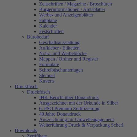
Zeitschriften / Magazine / Broschüren
Bürgerinformationen / Amtsblätter
Werbe- und Anzeigenblätter
Faltpläne
Kalender
Festschriften
Bürobedarf
Geschäftsausstattung
Aufkleber / Etiketten
Notiz- und Werbeblöcke
Mappen / Ordner und Register
Formulare
Schreibtischunterlagen
Stempel
Kuverts
Druckfrisch
Druckfrisch
IHK-Bericht über Donaudruck
Ausgezeichnet mit der Urkunde in Silber
6. PSO Premium Zertifizierung
40 Jahre Donaudruck
Auszeichnung für Umweltengagement
Weiterführung Druck & Verpackung Scherl
Downloads
Zertifikate