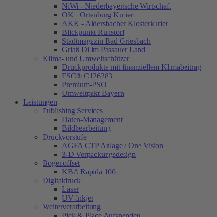
NiWi - Niederbayerische Wirtschaft
OK - Ortenburg Kurier
AKK - Aldersbacher Klosterkurier
Blickpunkt Ruhstorf
Stadtmagazin Bad Griesbach
Griaß Di im Passauer Land
Klima- und Umweltschützer
Druckprodukte mit finanziellem Klimabeitrag
FSC® C126283
Premium-PSO
Umweltpakt Bayern
Leistungen
Publishing Services
Daten-Management
Bildbearbeitung
Druckvorstufe
AGFA CTP Anlage / One Vision
3-D Verpackungsdesign
Bogenoffset
KBA Rapida 106
Digitaldruck
Laser
UV-Inkjet
Weiterverarbeitung
Pick & Place Aufspenden