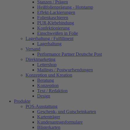
Stanzen / Prägen
Heißfolienprägung - Hotstamp
Effekt-Lackierungen
Folienkaschieren
PUR-Klebebindung
Konfektionierung
Einschweißen in Folie
Lagerhaltung / Fulfillment
Lagerhaltung
Versand
Performance Partner Deutsche Post
Direktmarketing
Lettershop
Mailings / Postwurfsendungen
Konzeption und Kreation
Beratung
Konzeption
Text / Redaktion
Design
Produkte
POS-Ausstattung
Geschenk- und Gutscheinkarten
Kartenträger
Kundenantragsformulare
Blisterkarten