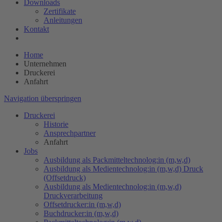
Downloads
Zertifikate
Anleitungen
Kontakt
Home
Unternehmen
Druckerei
Anfahrt
Navigation überspringen
Druckerei
Historie
Ansprechpartner
Anfahrt
Jobs
Ausbildung als Packmitteltechnolog:in (m,w,d)
Ausbildung als Medientechnolog:in (m,w,d) Druck
(Offsetdruck)
Ausbildung als Medientechnolog:in (m,w,d)
Druckverarbeitung
Offsetdrucker:in (m,w,d)
Buchdrucker:in (m,w,d)