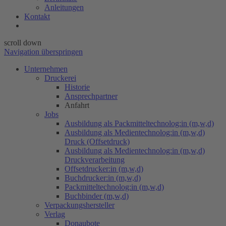
Anleitungen
Kontakt
scroll down
Navigation überspringen
Unternehmen
Druckerei
Historie
Ansprechpartner
Anfahrt
Jobs
Ausbildung als Packmitteltechnolog:in (m,w,d)
Ausbildung als Medientechnolog:in (m,w,d)
Druck (Offsetdruck)
Ausbildung als Medientechnolog:in (m,w,d)
Druckverarbeitung
Offsetdrucker:in (m,w,d)
Buchdrucker:in (m,w,d)
Packmitteltechnolog:in (m,w,d)
Buchbinder (m,w,d)
Verpackungs​hersteller
Verlag
Donaubote