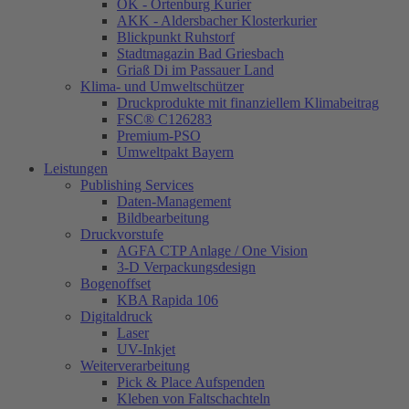
OK - Ortenburg Kurier
AKK - Aldersbacher Klosterkurier
Blickpunkt Ruhstorf
Stadtmagazin Bad Griesbach
Griaß Di im Passauer Land
Klima- und Umweltschützer
Druckprodukte mit finanziellem Klimabeitrag
FSC® C126283
Premium-PSO
Umweltpakt Bayern
Leistungen
Publishing Services
Daten-Management
Bildbearbeitung
Druckvorstufe
AGFA CTP Anlage / One Vision
3-D Verpackungsdesign
Bogenoffset
KBA Rapida 106
Digitaldruck
Laser
UV-Inkjet
Weiterverarbeitung
Pick & Place Aufspenden
Kleben von Faltschachteln