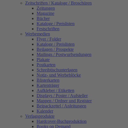
Zeitschriften / Kataloge / Broschüren
Zeitungen
Magazine
Bücher
Kataloge / Preislisten
Festschriften
Werbemedien
Flyer / Folder
Kataloge / Preislisten
Beilagen / Prospekte
Mailings / Postwurfsendungen
Plakate
Postkarten
Schreibtischunterlagen
Notiz- und Werbeblöcke
Blisterkarten
Kartenträger
Aufkleber / Etiketten
Displays / Poster / Aufsteller
Mappen / Ordner und Register
Beipackzettel / Anleitungen
Kalender
Verlagsprodukte
Hardcover-Buchproduktion
Books on Demand