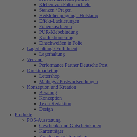
Kleben von Faltschachteln
Stanzen / Prägen
Heißfolienprägung - Hotstamp
Effekt-Lackierungen
Folienkaschieren
PUR-Klebebindung
Konfektionierung
Einschweißen in Folie
Lagerhaltung / Fulfillment
Lagerhaltung
Versand
Performance Partner Deutsche Post
Direktmarketing
Lettershop
Mailings / Postwurfsendungen
Konzeption und Kreation
Beratung
Konzeption
Text / Redaktion
Design
Produkte
POS-Ausstattung
Geschenk- und Gutscheinkarten
Kartenträger
Kundenantragsformulare