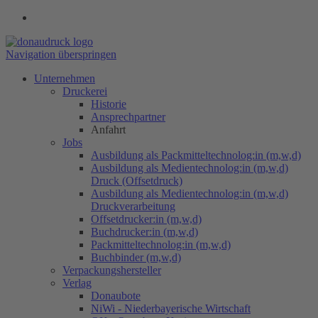
Navigation überspringen
Unternehmen
Druckerei
Historie
Ansprechpartner
Anfahrt
Jobs
Ausbildung als Packmitteltechnolog:in (m,w,d)
Ausbildung als Medientechnolog:in (m,w,d)
Druck (Offsetdruck)
Ausbildung als Medientechnolog:in (m,w,d)
Druckverarbeitung
Offsetdrucker:in (m,w,d)
Buchdrucker:in (m,w,d)
Packmitteltechnolog:in (m,w,d)
Buchbinder (m,w,d)
Verpackungs​hersteller
Verlag
Donaubote
NiWi - Niederbayerische Wirtschaft