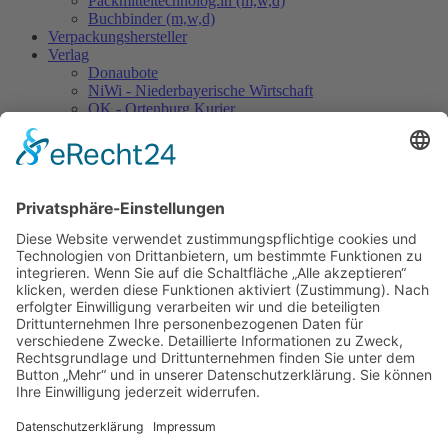
Packmitteltechnolog:in (m,w,d)
Buchbinder (m,w,d)
Verpackungs​hersteller
Verlag
Donaubote
NiWi - Niederbayerische Wirtschaft
OK - Ortenburg Kurier
AKK - Aldersbacher Klosterkurier
Blickpunkt Ruhstorf
Stadtmagazin Bad Griesbach
Griaß Di im Passauer Land
Klima- und Umweltschützer
Druckprodukte mit finanziellem Klimabeitrag
FSC® C126283
Premium-PSO
Umweltpakt Bayern
So finden Sie zu uns
Navigation überspringen
Kontakt
|
Impressum