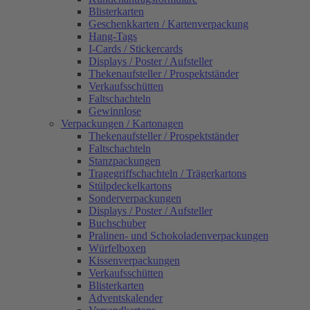
Blisterkarten
Geschenkkarten / Kartenverpackung
Hang-Tags
I-Cards / Stickercards
Displays / Poster / Aufsteller
Thekenaufsteller / Prospektständer
Verkaufsschütten
Faltschachteln
Gewinnlose
Verpackungen / Kartonagen
Thekenaufsteller / Prospektständer
Faltschachteln
Stanzpackungen
Tragegriffschachteln / Trägerkartons
Stülpdeckelkartons
Sonderverpackungen
Displays / Poster / Aufsteller
Buchschuber
Pralinen- und Schokoladenverpackungen
Würfelboxen
Kissenverpackungen
Verkaufsschütten
Blisterkarten
Adventskalender