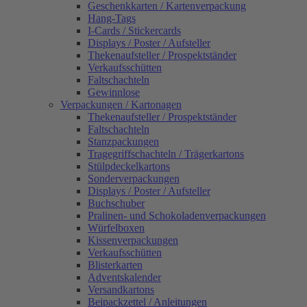
Geschenkkarten / Kartenverpackung
Hang-Tags
I-Cards / Stickercards
Displays / Poster / Aufsteller
Thekenaufsteller / Prospektständer
Verkaufsschütten
Faltschachteln
Gewinnlose
Verpackungen / Kartonagen
Thekenaufsteller / Prospektständer
Faltschachteln
Stanzpackungen
Tragegriffschachteln / Trägerkartons
Stülpdeckelkartons
Sonderverpackungen
Displays / Poster / Aufsteller
Buchschuber
Pralinen- und Schokoladenverpackungen
Würfelboxen
Kissenverpackungen
Verkaufsschütten
Blisterkarten
Adventskalender
Versandkartons
Beipackzettel / Anleitungen