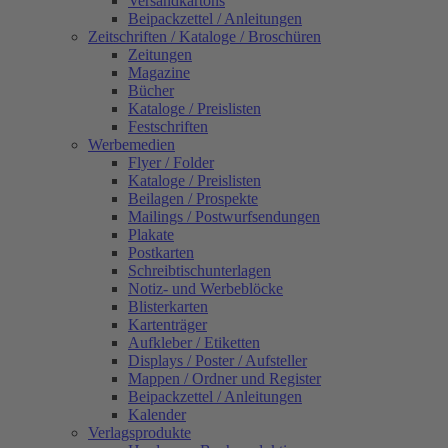
Versandkartons
Beipackzettel / Anleitungen
Zeitschriften / Kataloge / Broschüren
Zeitungen
Magazine
Bücher
Kataloge / Preislisten
Festschriften
Werbemedien
Flyer / Folder
Kataloge / Preislisten
Beilagen / Prospekte
Mailings / Postwurfsendungen
Plakate
Postkarten
Schreibtischunterlagen
Notiz- und Werbeblöcke
Blisterkarten
Kartenträger
Aufkleber / Etiketten
Displays / Poster / Aufsteller
Mappen / Ordner und Register
Beipackzettel / Anleitungen
Kalender
Verlagsprodukte