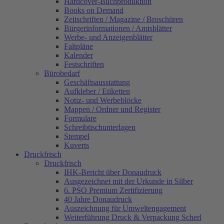
Hardcover-Buchproduktion
Books on Demand
Zeitschriften / Magazine / Broschüren
Bürgerinformationen / Amtsblätter
Werbe- und Anzeigenblätter
Faltpläne
Kalender
Festschriften
Bürobedarf
Geschäftsausstattung
Aufkleber / Etiketten
Notiz- und Werbeblöcke
Mappen / Ordner und Register
Formulare
Schreibtischunterlagen
Stempel
Kuverts
Druckfrisch
Druckfrisch
IHK-Bericht über Donaudruck
Ausgezeichnet mit der Urkunde in Silber
6. PSO Premium Zertifizierung
40 Jahre Donaudruck
Auszeichnung für Umweltengagement
Weiterführung Druck & Verpackung Scherl