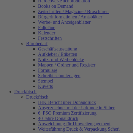
Hardcover-Buchproduktion
Books on Demand
Zeitschriften / Magazine / Broschüren
Bürgerinformationen / Amtsblätter
Werbe- und Anzeigenblätter
Faltpläne
Kalender
Festschriften
Bürobedarf
Geschäftsausstattung
Aufkleber / Etiketten
Notiz- und Werbeblöcke
Mappen / Ordner und Register
Formulare
Schreibtischunterlagen
Stempel
Kuverts
Druckfrisch
Druckfrisch
IHK-Bericht über Donaudruck
Ausgezeichnet mit der Urkunde in Silber
6. PSO Premium Zertifizierung
40 Jahre Donaudruck
Auszeichnung für Umweltengagement
Weiterführung Druck & Verpackung Scherl