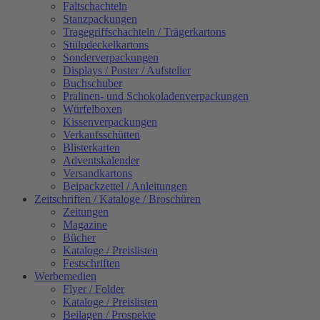
Faltschachteln
Stanzpackungen
Tragegriffschachteln / Trägerkartons
Stülpdeckelkartons
Sonderverpackungen
Displays / Poster / Aufsteller
Buchschuber
Pralinen- und Schokoladenverpackungen
Würfelboxen
Kissenverpackungen
Verkaufsschütten
Blisterkarten
Adventskalender
Versandkartons
Beipackzettel / Anleitungen
Zeitschriften / Kataloge / Broschüren
Zeitungen
Magazine
Bücher
Kataloge / Preislisten
Festschriften
Werbemedien
Flyer / Folder
Kataloge / Preislisten
Beilagen / Prospekte