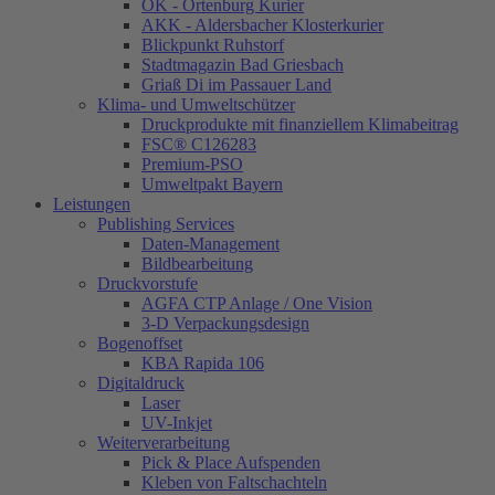
OK - Ortenburg Kurier
AKK - Aldersbacher Klosterkurier
Blickpunkt Ruhstorf
Stadtmagazin Bad Griesbach
Griaß Di im Passauer Land
Klima- und Umweltschützer
Druckprodukte mit finanziellem Klimabeitrag
FSC® C126283
Premium-PSO
Umweltpakt Bayern
Leistungen
Publishing Services
Daten-Management
Bildbearbeitung
Druckvorstufe
AGFA CTP Anlage / One Vision
3-D Verpackungsdesign
Bogenoffset
KBA Rapida 106
Digitaldruck
Laser
UV-Inkjet
Weiterverarbeitung
Pick & Place Aufspenden
Kleben von Faltschachteln