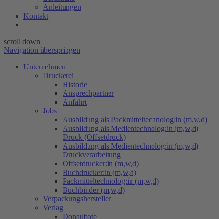
Anleitungen
Kontakt
scroll down
Navigation überspringen
Unternehmen
Druckerei
Historie
Ansprechpartner
Anfahrt
Jobs
Ausbildung als Packmitteltechnolog:in (m,w,d)
Ausbildung als Medientechnolog:in (m,w,d)
Druck (Offsetdruck)
Ausbildung als Medientechnolog:in (m,w,d)
Druckverarbeitung
Offsetdrucker:in (m,w,d)
Buchdrucker:in (m,w,d)
Packmitteltechnolog:in (m,w,d)
Buchbinder (m,w,d)
Verpackungs​hersteller
Verlag
Donaubote