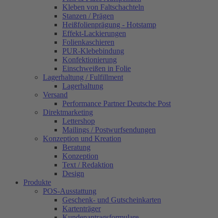
Kleben von Faltschachteln
Stanzen / Prägen
Heißfolienprägung - Hotstamp
Effekt-Lackierungen
Folienkaschieren
PUR-Klebebindung
Konfektionierung
Einschweißen in Folie
Lagerhaltung / Fulfillment
Lagerhaltung
Versand
Performance Partner Deutsche Post
Direktmarketing
Lettershop
Mailings / Postwurfsendungen
Konzeption und Kreation
Beratung
Konzeption
Text / Redaktion
Design
Produkte
POS-Ausstattung
Geschenk- und Gutscheinkarten
Kartenträger
Kundenantragsformulare