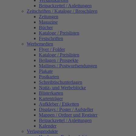
Versandkartons
Beipackzettel / Anleitungen
Zeitschriften / Kataloge / Broschüren
Zeitungen
Magazine
Bücher
Kataloge / Preislisten
Festschriften
Werbemedien
Flyer / Folder
Kataloge / Preislisten
Beilagen / Prospekte
Mailings / Postwurfsendungen
Plakate
Postkarten
Schreibtischunterlagen
Notiz- und Werbeblöcke
Blisterkarten
Kartenträger
Aufkleber / Etiketten
Displays / Poster / Aufsteller
Mappen / Ordner und Register
Beipackzettel / Anleitungen
Kalender
Verlagsprodukte