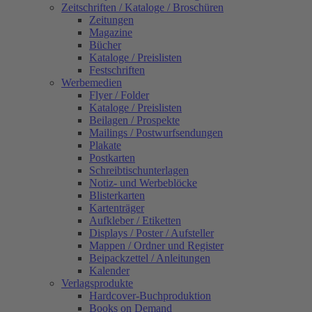
Zeitschriften / Kataloge / Broschüren
Zeitungen
Magazine
Bücher
Kataloge / Preislisten
Festschriften
Werbemedien
Flyer / Folder
Kataloge / Preislisten
Beilagen / Prospekte
Mailings / Postwurfsendungen
Plakate
Postkarten
Schreibtischunterlagen
Notiz- und Werbeblöcke
Blisterkarten
Kartenträger
Aufkleber / Etiketten
Displays / Poster / Aufsteller
Mappen / Ordner und Register
Beipackzettel / Anleitungen
Kalender
Verlagsprodukte
Hardcover-Buchproduktion
Books on Demand