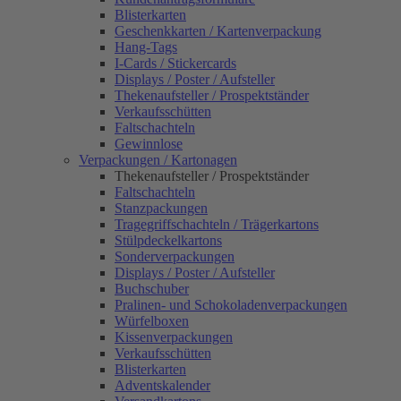
Blisterkarten
Geschenkkarten / Kartenverpackung
Hang-Tags
I-Cards / Stickercards
Displays / Poster / Aufsteller
Thekenaufsteller / Prospektständer
Verkaufsschütten
Faltschachteln
Gewinnlose
Verpackungen / Kartonagen
Thekenaufsteller / Prospektständer
Faltschachteln
Stanzpackungen
Tragegriffschachteln / Trägerkartons
Stülpdeckelkartons
Sonderverpackungen
Displays / Poster / Aufsteller
Buchschuber
Pralinen- und Schokoladenverpackungen
Würfelboxen
Kissenverpackungen
Verkaufsschütten
Blisterkarten
Adventskalender