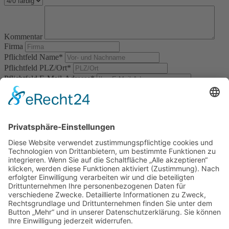
Kommentar
Firma
Pflichtfeld
Name
*
Pflichtfeld
PLZ/Ort
*
Pflichtfeld
E-Mail-Adresse
*
Pflichtfeld
Ihre Antwort
*
Bitte
rechnen Sie 3 plus 7.
*) Pflichtfeld
Datenschutzhinweis:
Selbstverständlich behandeln wir Ihre Daten vertraulich. Ihre Angaben werden
nicht an Dritte weitergegeben. Sie erklären sich damit einverstanden, dass Ihre
Daten zur Bearbeitung Ihres Anliegens verwendet werden. Weitere
Informationen und Widerrufshinweise gibt es in der
Datenschutzerklärung.
Druckangebot anfordern
Navigation überspringen
Kontakt