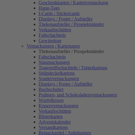
Geschenkkarten / Kartenverpackung
Hang-Tags
I-Cards / Stickercards
Displays / Poster / Aufsteller
Thekenaufsteller / Prospektständer
Verkaufsschütten
Faltschachteln
Gewinnlose
Verpackungen / Kartonagen
Thekenaufsteller / Prospektständer
Faltschachteln
Stanzpackungen
Tragegriffschachteln / Trägerkartons
Stülpdeckelkartons
Sonderverpackungen
Displays / Poster / Aufsteller
Buchschuber
Pralinen- und Schokoladenverpackungen
Würfelboxen
Kissenverpackungen
Verkaufsschütten
Blisterkarten
Adventskalender
Versandkartons
Beipackzettel / Anleitungen