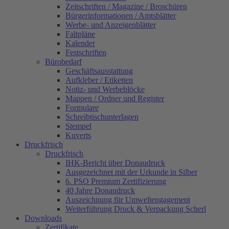
Zeitschriften / Magazine / Broschüren
Bürgerinformationen / Amtsblätter
Werbe- und Anzeigenblätter
Faltpläne
Kalender
Festschriften
Bürobedarf
Geschäftsausstattung
Aufkleber / Etiketten
Notiz- und Werbeblöcke
Mappen / Ordner und Register
Formulare
Schreibtischunterlagen
Stempel
Kuverts
Druckfrisch
Druckfrisch
IHK-Bericht über Donaudruck
Ausgezeichnet mit der Urkunde in Silber
6. PSO Premium Zertifizierung
40 Jahre Donaudruck
Auszeichnung für Umweltengagement
Weiterführung Druck & Verpackung Scherl
Downloads
Zertifikate