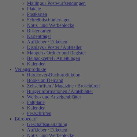
Mailings / Postwurfsendungen
Plakate
Postkarten
Schreibtischunterlagen
Notiz- und Werbeblöcke
Blisterkarten
Kartenträger
Aufkleber / Etiketten
Displays / Poster / Aufsteller
Mappen / Ordner und Register
Beipackzettel / Anleitungen
Kalender
Verlagsprodukte
Hardcover-Buchproduktion
Books on Demand
Zeitschriften / Magazine / Broschüren
Bürgerinformationen / Amtsblätter
Werbe- und Anzeigenblätter
Faltpläne
Kalender
Festschriften
Bürobedarf
Geschäftsausstattung
Aufkleber / Etiketten
Notiz- und Werbeblöcke