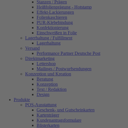
Stanzen / Prägen
Heißfolienprägung - Hotstamp
Effekt-Lackierungen
Folienkaschieren
PUR-Klebebindung
Konfektionierung
Einschweißen in Folie
Lagerhaltung / Fulfillment
Lagerhaltung
Versand
Performance Partner Deutsche Post
Direktmarketing
Lettershop
Mailings / Postwurfsendungen
Konzeption und Kreation
Beratung
Konzeption
Text / Redaktion
Design
Produkte
POS-Ausstattung
Geschenk- und Gutscheinkarten
Kartenträger
Kundenantragsformulare
Blisterkarten