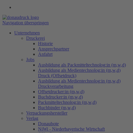
Navigation überspringen
Unternehmen
Druckerei
Historie
Ansprechpartner
Anfahrt
Jobs
Ausbildung als Packmitteltechnolog:in (m,w,d)
Ausbildung als Medientechnolog:in (m,w,d)
Druck (Offsetdruck)
Ausbildung als Medientechnolog:in (m,w,d)
Druckverarbeitung
Offsetdrucker:in (m,w,d)
Buchdrucker:in (m,w,d)
Packmitteltechnolog:in (m,w,d)
Buchbinder (m,w,d)
Verpackungs​hersteller
Verlag
Donaubote
NiWi - Niederbayerische Wirtschaft