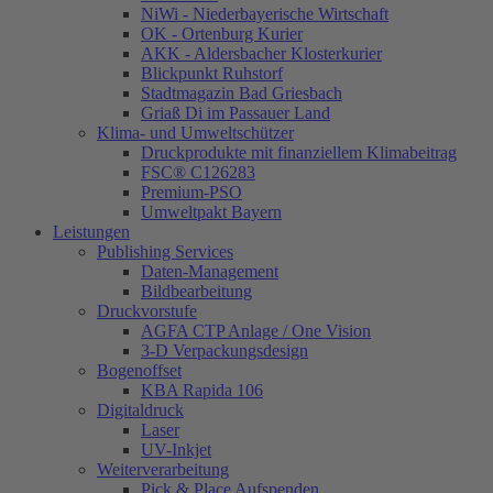
NiWi - Niederbayerische Wirtschaft
OK - Ortenburg Kurier
AKK - Aldersbacher Klosterkurier
Blickpunkt Ruhstorf
Stadtmagazin Bad Griesbach
Griaß Di im Passauer Land
Klima- und Umweltschützer
Druckprodukte mit finanziellem Klimabeitrag
FSC® C126283
Premium-PSO
Umweltpakt Bayern
Leistungen
Publishing Services
Daten-Management
Bildbearbeitung
Druckvorstufe
AGFA CTP Anlage / One Vision
3-D Verpackungsdesign
Bogenoffset
KBA Rapida 106
Digitaldruck
Laser
UV-Inkjet
Weiterverarbeitung
Pick & Place Aufspenden