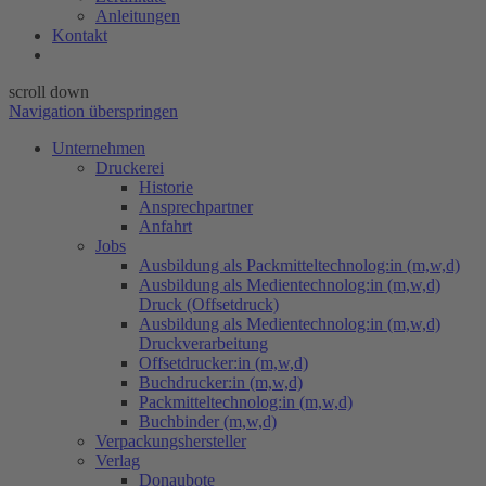
Anleitungen
Kontakt
scroll down
Navigation überspringen
Unternehmen
Druckerei
Historie
Ansprechpartner
Anfahrt
Jobs
Ausbildung als Packmitteltechnolog:in (m,w,d)
Ausbildung als Medientechnolog:in (m,w,d)
Druck (Offsetdruck)
Ausbildung als Medientechnolog:in (m,w,d)
Druckverarbeitung
Offsetdrucker:in (m,w,d)
Buchdrucker:in (m,w,d)
Packmitteltechnolog:in (m,w,d)
Buchbinder (m,w,d)
Verpackungs​hersteller
Verlag
Donaubote