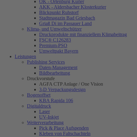
OK - Ortenburg Kurier
AKK - Aldersbacher Klosterkurier
Blickpunkt Ruhstorf
Stadtmagazin Bad Griesbach
Griaß Di im Passauer Land
Klima- und Umweltschützer
Druckprodukte mit finanziellem Klimabeitrag
FSC® C126283
Premium-PSO
Umweltpakt Bayern
Leistungen
Publishing Services
Daten-Management
Bildbearbeitung
Druckvorstufe
AGFA CTP Anlage / One Vision
3-D Verpackungsdesign
Bogenoffset
KBA Rapida 106
Digitaldruck
Laser
UV-Inkjet
Weiterverarbeitung
Pick & Place Aufspenden
Kleben von Faltschachteln