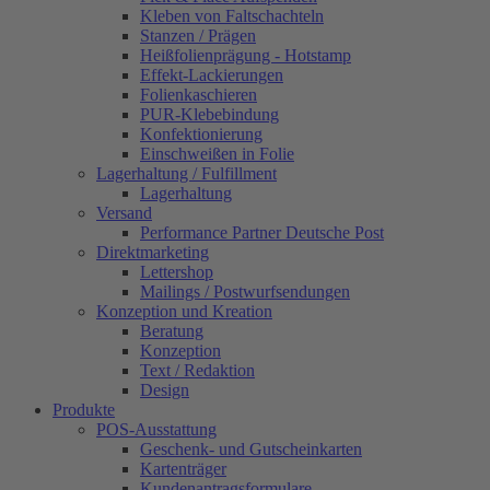
Kleben von Faltschachteln
Stanzen / Prägen
Heißfolienprägung - Hotstamp
Effekt-Lackierungen
Folienkaschieren
PUR-Klebebindung
Konfektionierung
Einschweißen in Folie
Lagerhaltung / Fulfillment
Lagerhaltung
Versand
Performance Partner Deutsche Post
Direktmarketing
Lettershop
Mailings / Postwurfsendungen
Konzeption und Kreation
Beratung
Konzeption
Text / Redaktion
Design
Produkte
POS-Ausstattung
Geschenk- und Gutscheinkarten
Kartenträger
Kundenantragsformulare