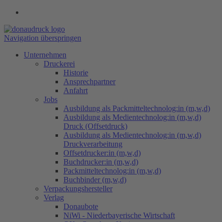
Navigation überspringen
Unternehmen
Druckerei
Historie
Ansprechpartner
Anfahrt
Jobs
Ausbildung als Packmitteltechnolog:in (m,w,d)
Ausbildung als Medientechnolog:in (m,w,d)
Druck (Offsetdruck)
Ausbildung als Medientechnolog:in (m,w,d)
Druckverarbeitung
Offsetdrucker:in (m,w,d)
Buchdrucker:in (m,w,d)
Packmitteltechnolog:in (m,w,d)
Buchbinder (m,w,d)
Verpackungs​hersteller
Verlag
Donaubote
NiWi - Niederbayerische Wirtschaft