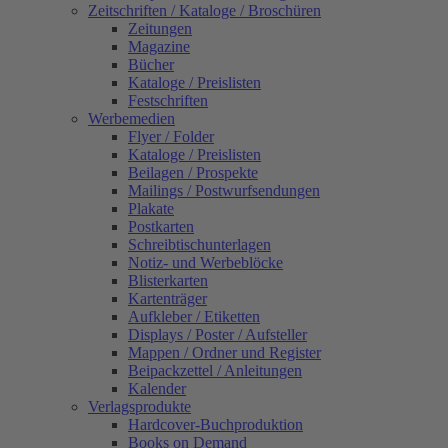
Zeitschriften / Kataloge / Broschüren
Zeitungen
Magazine
Bücher
Kataloge / Preislisten
Festschriften
Werbemedien
Flyer / Folder
Kataloge / Preislisten
Beilagen / Prospekte
Mailings / Postwurfsendungen
Plakate
Postkarten
Schreibtischunterlagen
Notiz- und Werbeblöcke
Blisterkarten
Kartenträger
Aufkleber / Etiketten
Displays / Poster / Aufsteller
Mappen / Ordner und Register
Beipackzettel / Anleitungen
Kalender
Verlagsprodukte
Hardcover-Buchproduktion
Books on Demand