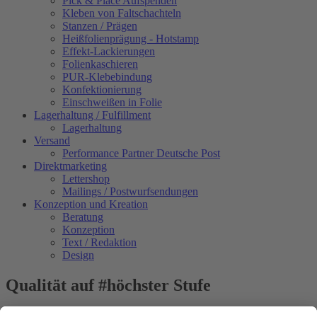
Pick & Place Aufspenden
Kleben von Faltschachteln
Stanzen / Prägen
Heißfolienprägung - Hotstamp
Effekt-Lackierungen
Folienkaschieren
PUR-Klebebindung
Konfektionierung
Einschweißen in Folie
Lagerhaltung / Fulfillment
Lagerhaltung
Versand
Performance Partner Deutsche Post
Direktmarketing
Lettershop
Mailings / Postwurfsendungen
Konzeption und Kreation
Beratung
Konzeption
Text / Redaktion
Design
Qualität auf #höchster Stufe
Daten checken, korrigieren, ausschießen und rippen – in der