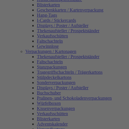
Blisterkarten
Geschenkkarten / Kartenverpackung
Hang-Tags
I-Cards / Stickercards
Displays / Poster / Aufsteller
Thekenaufsteller / Prospektständer
Verkaufsschütten
Faltschachteln
Gewinnlose
Verpackungen / Kartonagen
Thekenaufsteller / Prospektständer
Faltschachteln
Stanzpackungen
Tragegriffschachteln / Trägerkartons
Stülpdeckelkartons
Sonderverpackungen
Displays / Poster / Aufsteller
Buchschuber
Pralinen- und Schokoladenverpackungen
Würfelboxen
Kissenverpackungen
Verkaufsschütten
Blisterkarten
Adventskalender