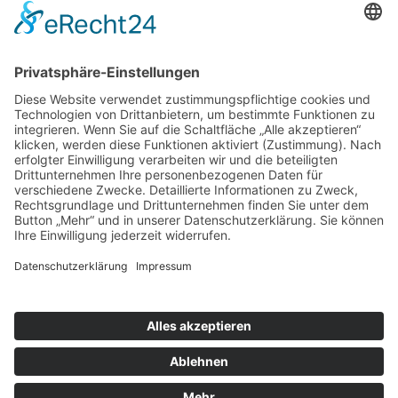
Druckvorstufe entscheidet sich bereits, was am Ende des
Druckprozesses herauskommt. Damit das Endergebnis mit dem
übereinstimmt, wie Sie sich das vorgestellt haben, setzen wir nicht
nur auf Know-how, Erfahrung und Sorgfalt, auch auf modernste
Technik: Software-Pakete von One Vision, den aktuellsten AGFA-
Apogee-Workflow und natürlich auf hochautomatisierte, präzise und
umweltfreundliche Thermoplattenbelichtung via CTP (Computer to
Plate). So erzielen wir Spitzenqualität mit den geringsten
Abweichungs- und Schwankungstoleranzen – zertifiziert nach
Premium PSO (Premium Prozess Standard Offsetdruck).
Navigation überspringen
Kontakt
|
Impressum
|
Datenschutz
|
AGB
|
Sitemap
|