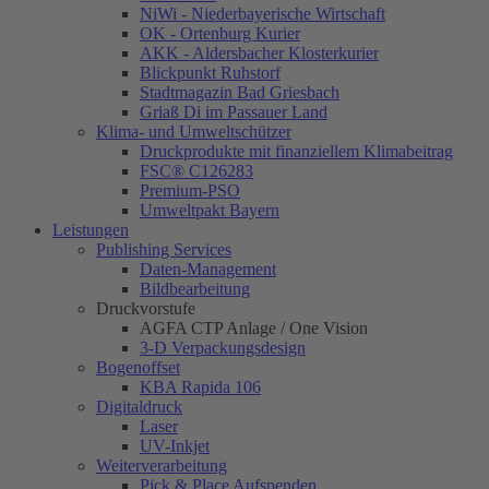
NiWi - Niederbayerische Wirtschaft
OK - Ortenburg Kurier
AKK - Aldersbacher Klosterkurier
Blickpunkt Ruhstorf
Stadtmagazin Bad Griesbach
Griaß Di im Passauer Land
Klima- und Umweltschützer
Druckprodukte mit finanziellem Klimabeitrag
FSC® C126283
Premium-PSO
Umweltpakt Bayern
Leistungen
Publishing Services
Daten-Management
Bildbearbeitung
Druckvorstufe
AGFA CTP Anlage / One Vision
3-D Verpackungsdesign
Bogenoffset
KBA Rapida 106
Digitaldruck
Laser
UV-Inkjet
Weiterverarbeitung
Pick & Place Aufspenden