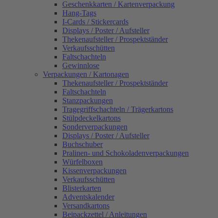
Geschenkkarten / Kartenverpackung
Hang-Tags
I-Cards / Stickercards
Displays / Poster / Aufsteller
Thekenaufsteller / Prospektständer
Verkaufsschütten
Faltschachteln
Gewinnlose
Verpackungen / Kartonagen
Thekenaufsteller / Prospektständer
Faltschachteln
Stanzpackungen
Tragegriffschachteln / Trägerkartons
Stülpdeckelkartons
Sonderverpackungen
Displays / Poster / Aufsteller
Buchschuber
Pralinen- und Schokoladenverpackungen
Würfelboxen
Kissenverpackungen
Verkaufsschütten
Blisterkarten
Adventskalender
Versandkartons
Beipackzettel / Anleitungen