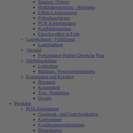
Stanzen / Prägen
Heißfolienprägung - Hotstamp
Effekt-Lackierungen
Folienkaschieren
PUR-Klebebindung
Konfektionierung
Einschweißen in Folie
Lagerhaltung / Fulfillment
Lagerhaltung
Versand
Performance Partner Deutsche Post
Direktmarketing
Lettershop
Mailings / Postwurfsendungen
Konzeption und Kreation
Beratung
Konzeption
Text / Redaktion
Design
Produkte
POS-Ausstattung
Geschenk- und Gutscheinkarten
Kartenträger
Kundenantragsformulare
Blisterkarten