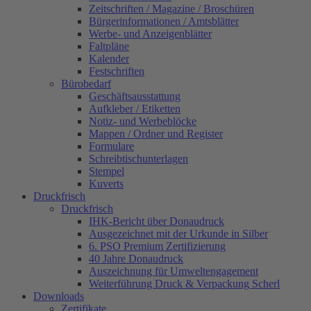
Zeitschriften / Magazine / Broschüren
Bürgerinformationen / Amtsblätter
Werbe- und Anzeigenblätter
Faltpläne
Kalender
Festschriften
Bürobedarf
Geschäftsausstattung
Aufkleber / Etiketten
Notiz- und Werbeblöcke
Mappen / Ordner und Register
Formulare
Schreibtischunterlagen
Stempel
Kuverts
Druckfrisch
Druckfrisch
IHK-Bericht über Donaudruck
Ausgezeichnet mit der Urkunde in Silber
6. PSO Premium Zertifizierung
40 Jahre Donaudruck
Auszeichnung für Umweltengagement
Weiterführung Druck & Verpackung Scherl
Downloads
Zertifikate