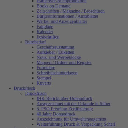
Hardcover-Buchproduktion
Books on Demand
Zeitschriften / Magazine / Broschüren
Bürgerinformationen / Amtsblätter
Werbe- und Anzeigenblätter
Faltpläne
Kalender
Festschriften
Bürobedarf
Geschäftsausstattung
Aufkleber / Etiketten
Notiz- und Werbeblöcke
Mappen / Ordner und Register
Formulare
Schreibtischunterlagen
Stempel
Kuverts
Druckfrisch
Druckfrisch
IHK-Bericht über Donaudruck
Ausgezeichnet mit der Urkunde in Silber
6. PSO Premium Zertifizierung
40 Jahre Donaudruck
Auszeichnung für Umweltengagement
Weiterführung Druck & Verpackung Scherl