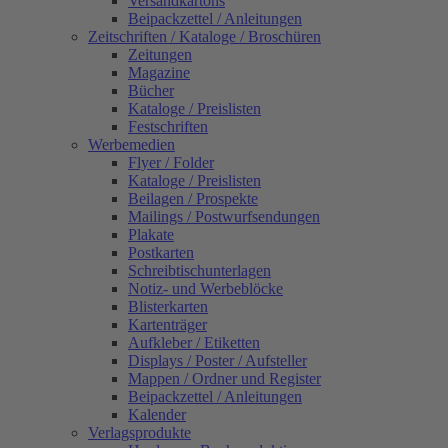
Versandkartons
Beipackzettel / Anleitungen
Zeitschriften / Kataloge / Broschüren
Zeitungen
Magazine
Bücher
Kataloge / Preislisten
Festschriften
Werbemedien
Flyer / Folder
Kataloge / Preislisten
Beilagen / Prospekte
Mailings / Postwurfsendungen
Plakate
Postkarten
Schreibtischunterlagen
Notiz- und Werbeblöcke
Blisterkarten
Kartenträger
Aufkleber / Etiketten
Displays / Poster / Aufsteller
Mappen / Ordner und Register
Beipackzettel / Anleitungen
Kalender
Verlagsprodukte