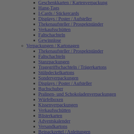
Geschenkkarten / Kartenverpackung
Hang-Tags
I-Cards / Stickercards
Displays / Poster / Aufsteller
Thekenaufsteller / Prospektständer
Verkaufsschütten
Faltschachteln
Gewinnlose
Verpackungen / Kartonagen
Thekenaufsteller / Prospektständer
Faltschachteln
Stanzpackungen
Tragegriffschachteln / Trägerkartons
Stülpdeckelkartons
Sonderverpackungen
Displays / Poster / Aufsteller
Buchschuber
Pralinen- und Schokoladenverpackungen
Würfelboxen
Kissenverpackungen
Verkaufsschütten
Blisterkarten
Adventskalender
Versandkartons
Beipackzettel / Anleitungen