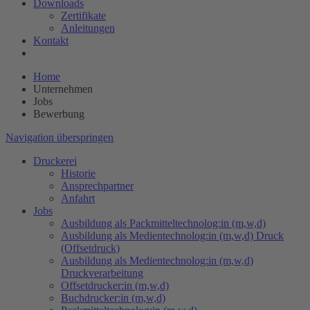
Downloads
Zertifikate
Anleitungen
Kontakt
Home
Unternehmen
Jobs
Bewerbung
Navigation überspringen
Druckerei
Historie
Ansprechpartner
Anfahrt
Jobs
Ausbildung als Packmitteltechnolog:in (m,w,d)
Ausbildung als Medientechnolog:in (m,w,d) Druck
(Offsetdruck)
Ausbildung als Medientechnolog:in (m,w,d)
Druckverarbeitung
Offsetdrucker:in (m,w,d)
Buchdrucker:in (m,w,d)