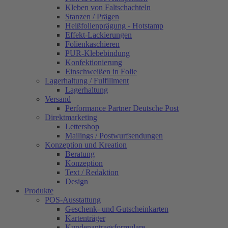
Kleben von Faltschachteln
Stanzen / Prägen
Heißfolienprägung - Hotstamp
Effekt-Lackierungen
Folienkaschieren
PUR-Klebebindung
Konfektionierung
Einschweißen in Folie
Lagerhaltung / Fulfillment
Lagerhaltung
Versand
Performance Partner Deutsche Post
Direktmarketing
Lettershop
Mailings / Postwurfsendungen
Konzeption und Kreation
Beratung
Konzeption
Text / Redaktion
Design
Produkte
POS-Ausstattung
Geschenk- und Gutscheinkarten
Kartenträger
Kundenantragsformulare