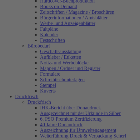
Hardcover-Buchproduktion
Books on Demand
Zeitschriften / Magazine / Broschüren
Bürgerinformationen / Amtsblätter
Werbe- und Anzeigenblätter
Faltpläne
Kalender
Festschriften
Bürobedarf
Geschäftsausstattung
Aufkleber / Etiketten
Notiz- und Werbeblöcke
Mappen / Ordner und Register
Formulare
Schreibtischunterlagen
Stempel
Kuverts
Druckfrisch
Druckfrisch
IHK-Bericht über Donaudruck
Ausgezeichnet mit der Urkunde in Silber
6. PSO Premium Zertifizierung
40 Jahre Donaudruck
Auszeichnung für Umweltengagement
Weiterführung Druck & Verpackung Scherl