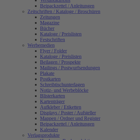
Versandkartons
Beipackzettel / Anleitungen
Zeitschriften / Kataloge / Broschüren
Zeitungen
Magazine
Bücher
Kataloge / Preislisten
Festschriften
Werbemedien
Flyer / Folder
Kataloge / Preislisten
Beilagen / Prospekte
Mailings / Postwurfsendungen
Plakate
Postkarten
Schreibtischunterlagen
Notiz- und Werbeblöcke
Blisterkarten
Kartenträger
Aufkleber / Etiketten
Displays / Poster / Aufsteller
Mappen / Ordner und Register
Beipackzettel / Anleitungen
Kalender
Verlagsprodukte