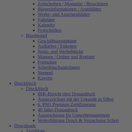
Zeitschriften / Magazine / Broschüren
Bürgerinformationen / Amtsblätter
Werbe- und Anzeigenblätter
Faltpläne
Kalender
Festschriften
Bürobedarf
Geschäftsausstattung
Aufkleber / Etiketten
Notiz- und Werbeblöcke
Mappen / Ordner und Register
Formulare
Schreibtischunterlagen
Stempel
Kuverts
Druckfrisch
Druckfrisch
IHK-Bericht über Donaudruck
Ausgezeichnet mit der Urkunde in Silber
6. PSO Premium Zertifizierung
40 Jahre Donaudruck
Auszeichnung für Umweltengagement
Weiterführung Druck & Verpackung Scherl
Downloads
Zertifikate