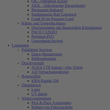
OK - Ortenburg Kurier
AKK - Aldersbacher Klosterkurier
Blickpunkt Ruhstorf
Stadtmagazin Bad Griesbach
Griaß Di im Passauer Land
Klima- und Umweltschützer
Druckprodukte mit finanziellem Klimabeitrag
FSC® C126283
Premium-PSO
Umweltpakt Bayern
Leistungen
Publishing Services
Daten-Management
Bildbearbeitung
Druckvorstufe
AGFA CTP Anlage / One Vision
3-D Verpackungsdesign
Bogenoffset
KBA Rapida 106
Digitaldruck
Laser
UV-Inkjet
Weiterverarbeitung
Pick & Place Aufspenden
Kleben von Faltschachteln