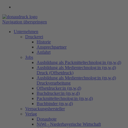
Navigation überspringen
Unternehmen
Druckerei
Historie
Ansprechpartner
Anfahrt
Jobs
Ausbildung als Packmitteltechnolog:in (m,w,d)
Ausbildung als Medientechnolog:in (m,w,d)
Druck (Offsetdruck)
Ausbildung als Medientechnolog:in (m,w,d)
Druckverarbeitung
Offsetdrucker:in (m,w,d)
Buchdrucker:in (m,w,d)
Packmitteltechnolog:in (m,w,d)
Buchbinder (m,w,d)
Verpackungs​hersteller
Verlag
Donaubote
NiWi - Niederbayerische Wirtschaft