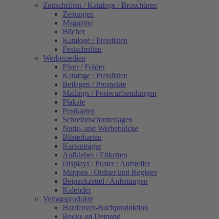
Zeitschriften / Kataloge / Broschüren
Zeitungen
Magazine
Bücher
Kataloge / Preislisten
Festschriften
Werbemedien
Flyer / Folder
Kataloge / Preislisten
Beilagen / Prospekte
Mailings / Postwurfsendungen
Plakate
Postkarten
Schreibtischunterlagen
Notiz- und Werbeblöcke
Blisterkarten
Kartenträger
Aufkleber / Etiketten
Displays / Poster / Aufsteller
Mappen / Ordner und Register
Beipackzettel / Anleitungen
Kalender
Verlagsprodukte
Hardcover-Buchproduktion
Books on Demand