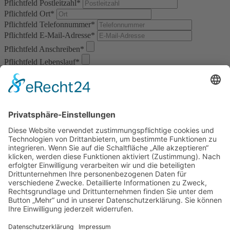
Pflichtfeld
Postleitzahl
*
Pflichtfeld
Ort
*
Pflichtfeld
Telefonnummer
*
Pflichtfeld
E-Mail-Adresse
*
Pflichtfeld
Anschreiben
*
Pflichtfeld
Lebenslauf
*
Zeugnisse
Weitere Dokumente
*) Pflichtfeld
Datenschutzhinweis:
Selbstverständlich behandeln wir Ihre Daten vertraulich. Ihre Angaben werden
nicht an Dritte weitergegeben. Sie erklären sich damit einverstanden, dass Ihre
Daten zur Bearbeitung Ihres Anliegens verwendet werden. Weitere
Informationen und Widerrufshinweise gibt es in der
Datenschutzerklärung.
Jetzt Bewerben
Navigation überspringen
Kontakt
|