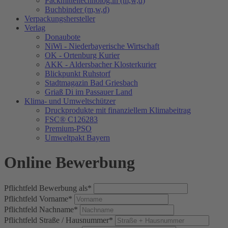
Packmitteltechnolog:in (m,w,d)
Buchbinder (m,w,d)
Verpackungs​hersteller
Verlag
Donaubote
NiWi - Niederbayerische Wirtschaft
OK - Ortenburg Kurier
AKK - Aldersbacher Klosterkurier
Blickpunkt Ruhstorf
Stadtmagazin Bad Griesbach
Griaß Di im Passauer Land
Klima- und Umweltschützer
Druckprodukte mit finanziellem Klimabeitrag
FSC® C126283
Premium-PSO
Umweltpakt Bayern
Online Bewerbung
Pflichtfeld
Bewerbung als
*
Pflichtfeld
Vorname
*
Pflichtfeld
Nachname
*
Pflichtfeld
Straße / Hausnummer
*