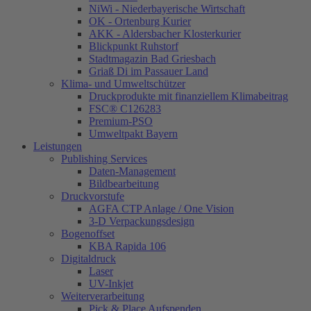
NiWi - Niederbayerische Wirtschaft
OK - Ortenburg Kurier
AKK - Aldersbacher Klosterkurier
Blickpunkt Ruhstorf
Stadtmagazin Bad Griesbach
Griaß Di im Passauer Land
Klima- und Umweltschützer
Druckprodukte mit finanziellem Klimabeitrag
FSC® C126283
Premium-PSO
Umweltpakt Bayern
Leistungen
Publishing Services
Daten-Management
Bildbearbeitung
Druckvorstufe
AGFA CTP Anlage / One Vision
3-D Verpackungsdesign
Bogenoffset
KBA Rapida 106
Digitaldruck
Laser
UV-Inkjet
Weiterverarbeitung
Pick & Place Aufspenden