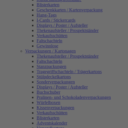
Blisterkarten
Geschenkkarten / Kartenverpackung
Hang-Tags
I-Cards / Stickercards
Displays / Poster / Aufsteller
Thekenaufsteller / Prospektständer
Verkaufsschütten
Faltschachteln
Gewinnlose
Verpackungen / Kartonagen
Thekenaufsteller / Prospektständer
Faltschachteln
Stanzpackungen
Tragegriffschachteln / Trägerkartons
Stülpdeckelkartons
Sonderverpackungen
Displays / Poster / Aufsteller
Buchschuber
Pralinen- und Schokoladenverpackungen
Würfelboxen
Kissenverpackungen
Verkaufsschütten
Blisterkarten
Adventskalender