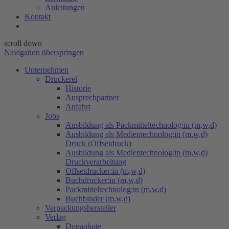
Anleitungen
Kontakt
scroll down
Navigation überspringen
Unternehmen
Druckerei
Historie
Ansprechpartner
Anfahrt
Jobs
Ausbildung als Packmitteltechnolog:in (m,w,d)
Ausbildung als Medientechnolog:in (m,w,d)
Druck (Offsetdruck)
Ausbildung als Medientechnolog:in (m,w,d)
Druckverarbeitung
Offsetdrucker:in (m,w,d)
Buchdrucker:in (m,w,d)
Packmitteltechnolog:in (m,w,d)
Buchbinder (m,w,d)
Verpackungs​hersteller
Verlag
Donaubote